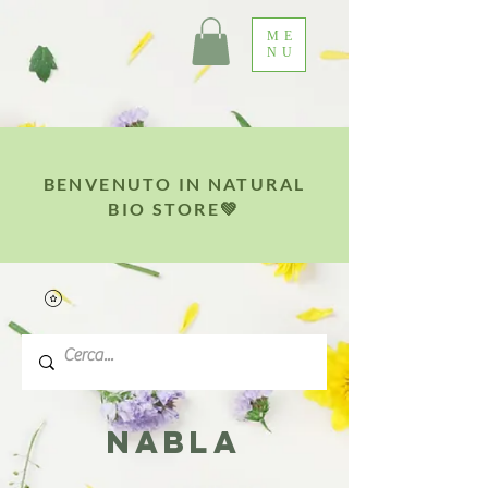
ME
NU
BENVENUTO IN NATURAL
BIO STORE💚
NABLA