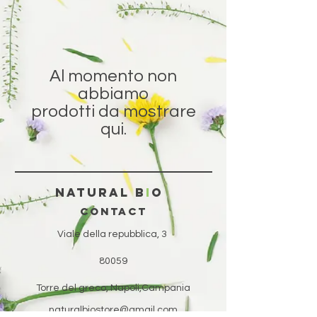
Al momento non
abbiamo
prodotti da mostrare
qui.
natural b
i
o
CONTACT
Viale della repubblica, 3
80059
Torre del greco, Napoli,Campania
naturalbiostore@gmail.com