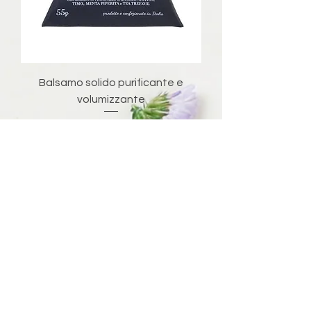
Balsamo solido purificante e
volumizzante
Prezzo
12,90 €
Esaurito