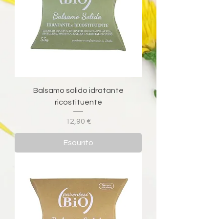
Balsamo solido idratante
ricostituente
Prezzo
12,90 €
Esaurito