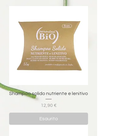
Shampoo solido nutriente e lenitivo
Prezzo
12,90 €
Esaurito