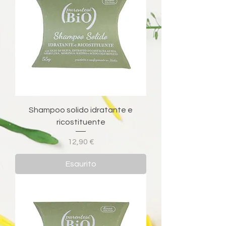
Shampoo solido idratante e
ricostituente
Prezzo
12,90 €
Esaurito