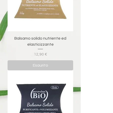
Balsamo solido nutriente ed
elasticizzante
Prezzo
12,90 €
Esaurito