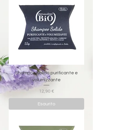
Shampoo solido purificante e
volumizzante
Prezzo
12,90 €
Esaurito