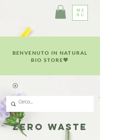
ME
NU
BENVENUTO IN NATURAL
BIO STORE💚
ZERO WASTE