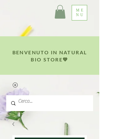
ME
NU
BENVENUTO IN NATURAL
BIO STORE💚