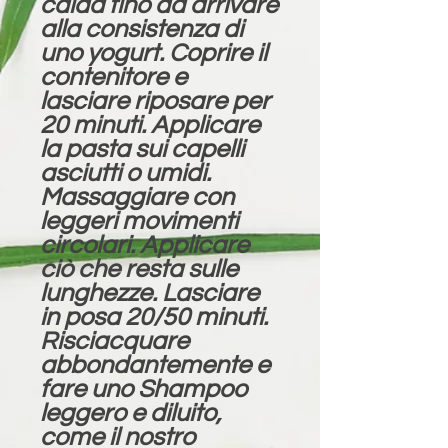
calda fino ad arrivare
alla consistenza di
uno yogurt. Coprire il
contenitore e
lasciare riposare per
20 minuti. Applicare
la pasta sui capelli
asciutti o umidi.
Massaggiare con
leggeri movimenti
circolari. Applicare
ciò che resta sulle
lunghezze. Lasciare
in posa 20/50 minuti.
Risciacquare
abbondantemente e
fare uno Shampoo
leggero e diluito,
come il nostro