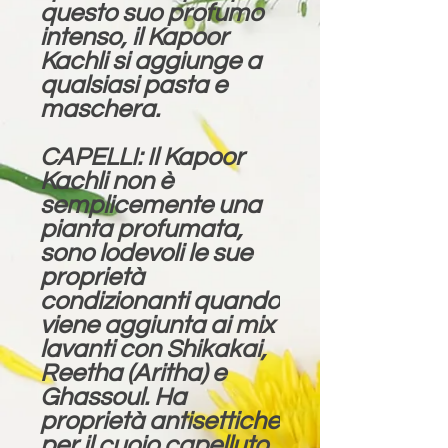
questo suo profumo
intenso, il Kapoor
Kachli si aggiunge a
qualsiasi pasta e
maschera.
CAPELLI: Il Kapoor
Kachli non è
semplicemente una
pianta profumata,
sono lodevoli le sue
proprietà
condizionanti quando
viene aggiunta ai mix
lavanti con Shikakai,
Reetha (Aritha) e
Ghassoul. Ha
proprietà antisettiche
per il cuoio capelluto