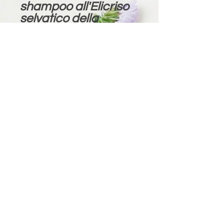
shampoo all'Elicriso
selvatico della
Sardegna. Un ultimo
risciacquo con
acqua e aceto aiuta
a mantenere la
chioma lucida e
morbida. Le Erbe
possono essere
usate in sinergia tra
di loro per un
trattamento
completo e
personalizzato
Ingredients:
Hedychium