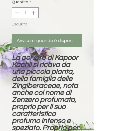
Quantità
*
Esaurito
Avvisami quando è disponibile
La polvere di Kapoor
Kachli si ricava da
una piccola pianta,
della famiglia delle
Zingiberaceae, nota
anche col nome di
Zenzero profumato,
proprio per il suo
caratteristico
profumo intenso e
speziato. Proprio per