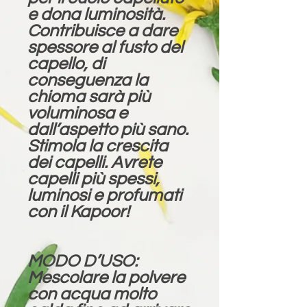
e dona luminosità.
Contribuisce a dare
spessore al fusto del
capello, di
conseguenza la
chioma sarà più
voluminosa e
dall’aspetto più sano.
Stimola la crescita
dei capelli. Avrete
capelli più spessi,
luminosi e profumati
con il Kapoor!
MODO D’USO:
Mescolare la polvere
con acqua molto