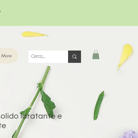

More
lido idratante e
te