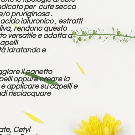
ndicato per cute secca
e/o pruriginosa .
 acido ialuronico , estratti
 oliva, rendono questo
 versatile e adatta a
capelli
tà idratando e
iare il panetto
elli oppure creare la
e applicare su capelli e
ndi risciacquare
te, Cetyl