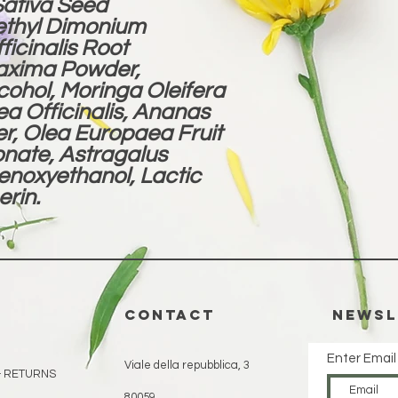
Sativa Seed
lethyl Dimonium
ficinalis Root
Maxima Powder,
cohol, Moringa Oleifera
a Officinalis, Ananas
r, Olea Europaea Fruit
onate, Astragalus
noxyethanol, Lactic
erin.
CONTACT
Newsl
Enter Email
Viale della repubblica, 3
& RETURNS
80059