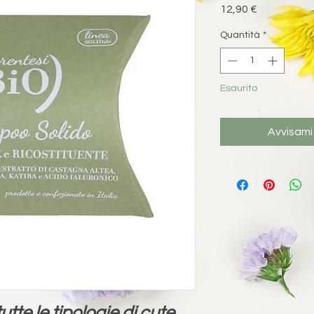
Prezzo
12,90 €
Quantità
*
Esaurito
Avvisami
te le tipologie di cute