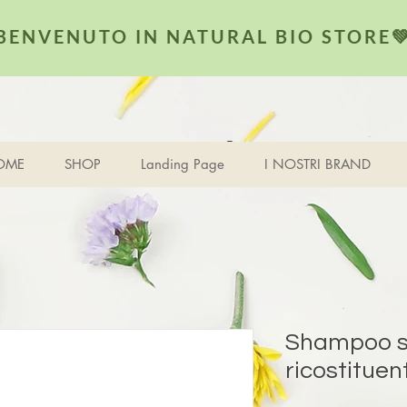
BENVENUTO IN NATURAL BIO STORE
Visualizza punti
i
OME
SHOP
Landing Page
I NOSTRI BRAND
Shampoo so
ricostituen