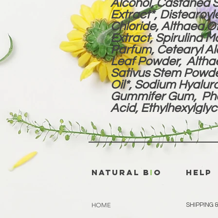
Alcohol, Castanea 
Extract*, Distearoy
Chloride, Althaea Of
Extract, Spirulina 
Parfum, Cetearyl Al
Leaf Powder, Althae
Sativus Stem Powde
Oil*, Sodium Hyalur
Gummifer Gum, Phe
Acid, Ethylhexylglyc
natural b
i
o
HELP
HOME
SHIPPING 