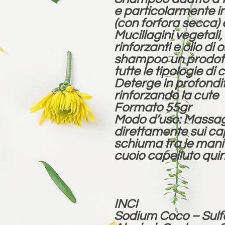
e particolarmente i
(con forfora secca) 
Mucillagini vegetali,
rinforzanti e olio di
shampoo un prodotto
tutte le tipologie di 
Deterge in profondi
rinforzando la cute
Formato 55gr
Modo d’uso: Massagg
direttamente sui cap
schiuma tra le mani 
cuoio capelluto qui
INCI
Sodium Coco – Sulfa