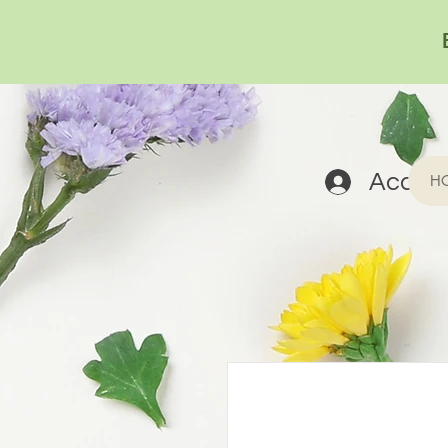
Acced
H