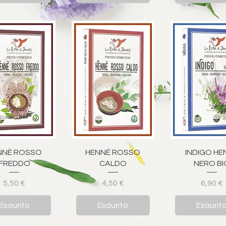
ista rapida
Vista rapida
Vista rapi
NNÈ ROSSO
HENNÈ ROSSO
INDIGO HE
FREDDO
CALDO
NERO BI
Prezzo
Prezzo
Pre
5,50 €
4,50 €
6,90 €
Esaurito
Esaurito
Esaurit