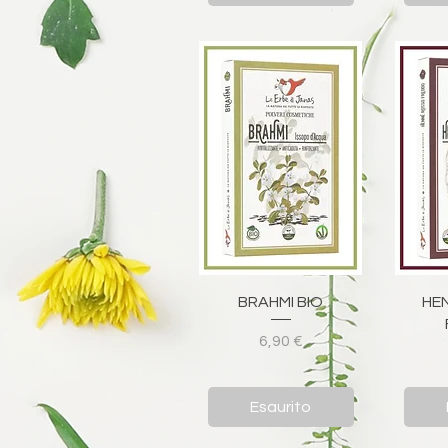
Vista rapida
V
BRAHMI BIO
HE
Prezzo
6,90 €
Esaurito