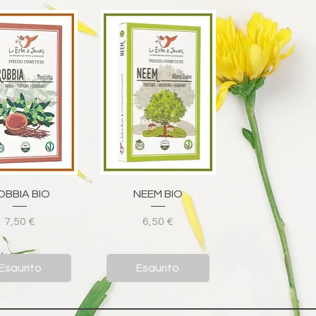
ista rapida
Vista rapida
OBBIA BIO
NEEM BIO
Prezzo
Prezzo
7,50 €
6,50 €
Esaurito
Esaurito