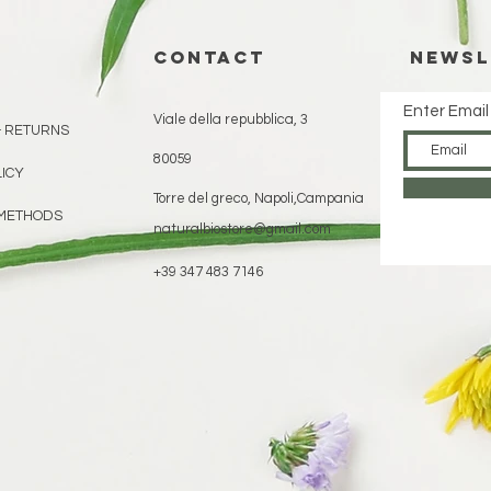
CONTACT
Newsl
Enter Email
Viale della repubblica, 3
& RETURNS
80059
LICY
Torre del greco, Napoli,Campania
METHODS
naturalbiostore@gmail.com
+39 347 483 7146