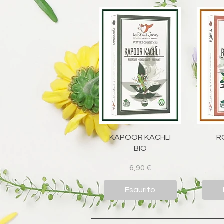
Vista rapida
V
KAPOOR KACHLI
R
BIO
Prezzo
6,90 €
Esaurito