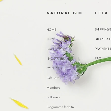
natural b
i
o
HELP
HOME
SHIPPING 
SHOP
STORE PO
Landing Page
PAYMENT 
I NOSTRI BRAND
FAQ
CONTATTI
Gift Card
Members
Followers
Programma fedeltà