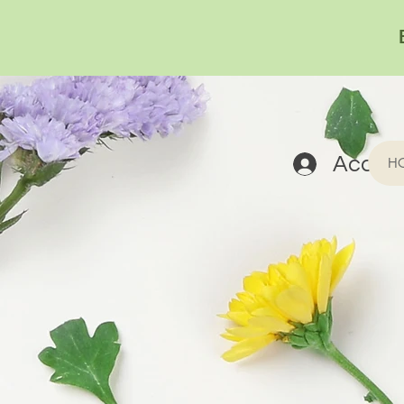
Acced
H